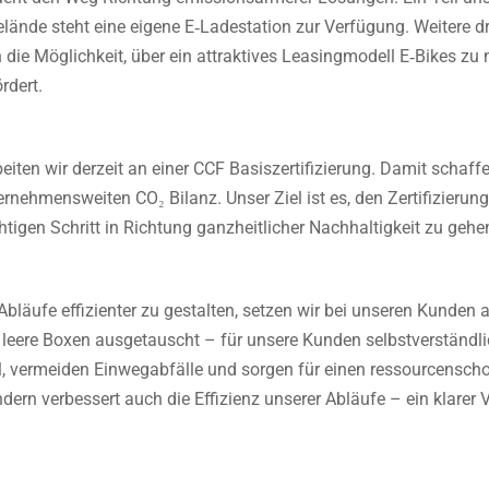
ände steht eine eigene E‑Ladestation zur Verfügung. Weitere dr
 die Möglichkeit, über ein attraktives Leasingmodell E‑Bikes zu
rdert.
ten wir derzeit an einer CCF Basiszertifizierung. Damit schaffe
rnehmensweiten CO₂ Bilanz. Unser Ziel ist es, den Zertifizierun
tigen Schritt in Richtung ganzheitlicher Nachhaltigkeit zu gehe
läufe effizienter zu gestalten, setzen wir bei unseren Kunden
leere Boxen ausgetauscht – für unsere Kunden selbstverständli
, vermeiden Einwegabfälle und sorgen für einen ressourcensch
dern verbessert auch die Effizienz unserer Abläufe – ein klarer 