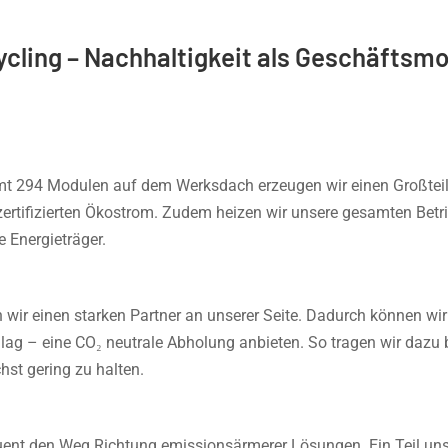
cling – Nachhaltigkeit als Geschäftsmo
t 294 Modulen auf dem Werksdach erzeugen wir einen Großteil 
zertifizierten Ökostrom. Zudem heizen wir unsere gesamten Betr
 Energieträger.
wir einen starken Partner an unserer Seite. Dadurch können w
g – eine CO₂ neutrale Abholung anbieten. So tragen wir dazu b
st gering zu halten.
ent den Weg Richtung emissionsärmerer Lösungen. Ein Teil unser