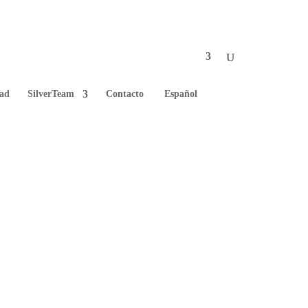
dad
SilverTeam
Contacto
Español