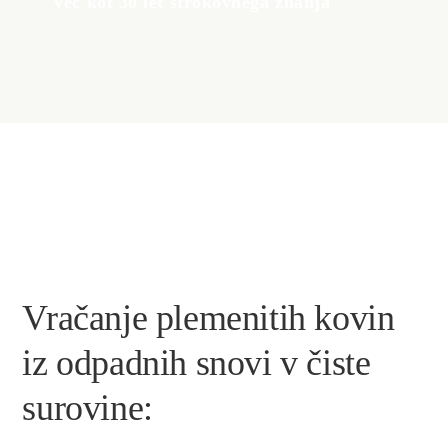
Več kot 30 let strokovnega znanja
Vračanje plemenitih kovin
iz odpadnih snovi v čiste
surovine: