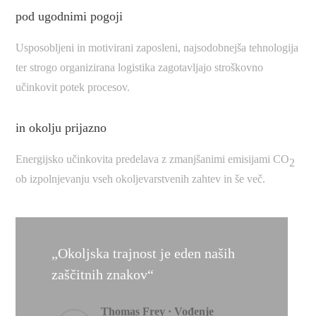
pod ugodnimi pogoji
Usposobljeni in motivirani zaposleni, najsodobnejša tehnologija
ter strogo organizirana logistika zagotavljajo stroškovno
učinkovit potek procesov.
in okolju prijazno
Energijsko učinkovita predelava z zmanjšanimi emisijami CO
2
ob izpolnjevanju vseh okoljevarstvenih zahtev in še več.
„Okoljska trajnost je eden naših
zaščitnih znakov“
Thomas Frey · Vođenje