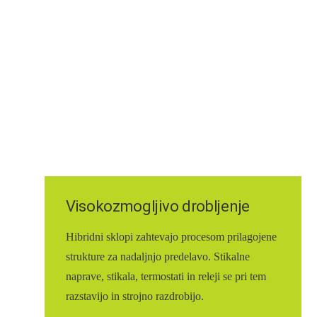
Visokozmogljivo drobljenje
Hibridni sklopi zahtevajo procesom prilagojene
strukture za nadaljnjo predelavo. Stikalne
naprave, stikala, termostati in releji se pri tem
razstavijo in strojno razdrobijo.