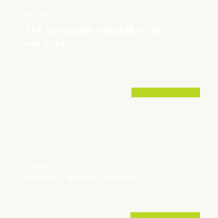
Procesi
Od koristnih odpadkov do
surovin
Storitve
Storitve
Storitve z dodano vrednostjo
Koledar