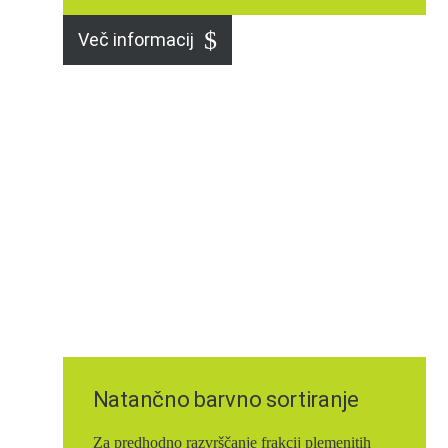
Več informacij
Natančno barvno sortiranje
Za predhodno razvrščanje frakcij plemenitih