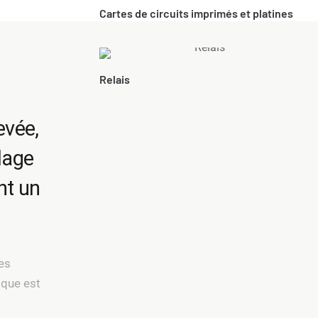
Cartes de circuits imprimés et platines
Relais
evée,
clage
nt un
es
ique est