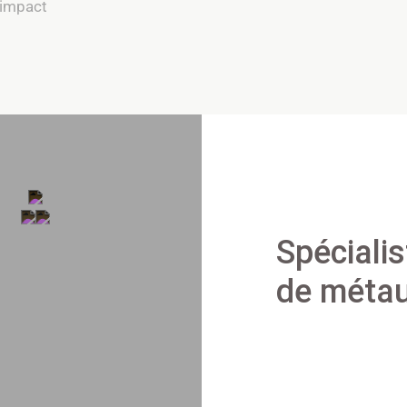
’impact
Spéciali
de métau