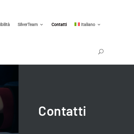
bilità
SilverTeam
Contatti
Italiano
Contatti