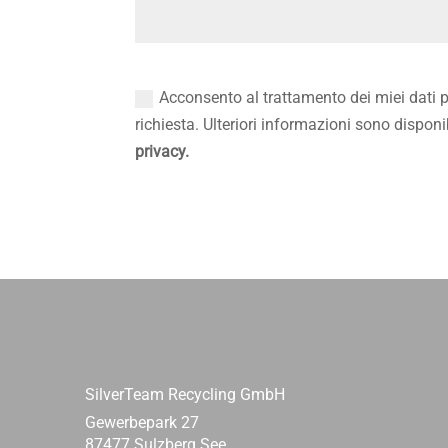
Acconsento al trattamento dei miei dati p
richiesta. Ulteriori informazioni sono disponib
privacy.
SilverTeam Recycling GmbH
Gewerbepark 27
87477 Sulzberg See